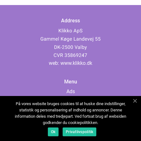
Address
web:
www.klikko.dk
Menu
Ads
About Us
På vores website bruges cookies til at huske dine indstillinger,
Cookies
statistik og personalisering af indhold og annoncer. Denne
information deles med tredjepart. Ved fortsat brug af websiden
Contact
godkender du cookiepolitikken.
Sitemap
Ok
Privatlivspolitik