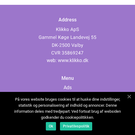
Address
web:
www.klikko.dk
Menu
Ads
About Us
På vores website bruges cookies til at huske dine indstillinger,
Cookies
statistik og personalisering af indhold og annoncer. Denne
information deles med tredjepart. Ved fortsat brug af websiden
Contact
godkender du cookiepolitikken.
Sitemap
Ok
Privatlivspolitik