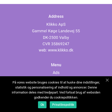
Address
web:
www.klikko.dk
Menu
Ads
About Us
På vores website bruges cookies til at huske dine indstillinger,
Cookies
statistik og personalisering af indhold og annoncer. Denne
information deles med tredjepart. Ved fortsat brug af websiden
Contact
godkender du cookiepolitikken.
Sitemap
Ok
Privatlivspolitik