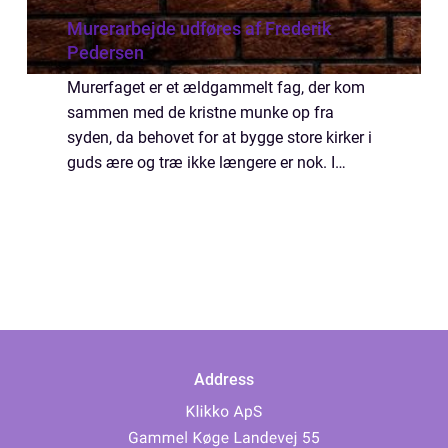
Murerarbejde udføres af Frederik
Pedersen
Murerfaget er et ældgammelt fag, der kom
sammen med de kristne munke op fra
syden, da behovet for at bygge store kirker i
guds ære og træ ikke længere er nok. I
starten var det både munke og murere, der
arbejdede med murerfaget, men som
efterspørgsel...
Address