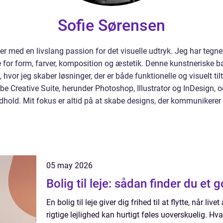
Sofie Sørensen
ner med en livslang passion for det visuelle udtryk. Jeg har te
øje for form, farver, komposition og æstetik. Denne kunstnerisk
n, hvor jeg skaber løsninger, der er både funktionelle og visuelt t
Creative Suite, herunder Photoshop, Illustrator og InDesign, o
t indhold. Mit fokus er altid på at skabe designs, der kommunikerer
05 may 2026
Bolig til leje: sådan finder du et 
En bolig til leje giver dig frihed til at flytte, når l
rigtige lejlighed kan hurtigt føles uoverskuelig. Hv