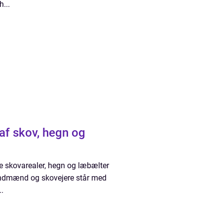
...
af skov, hegn og
e skovarealer, hegn og læbælter
landmænd og skovejere står med
.