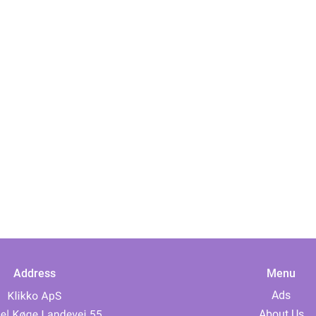
Address
Menu
Ads
About Us