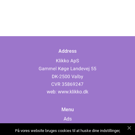
Address
web:
www.klikko.dk
Menu
Ads
About Us
På vores website bruges cookies til at huske dine indstillinger,