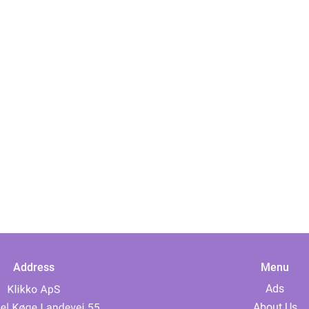
Address
Menu
Ads
About Us