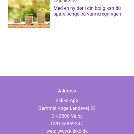
22 june 2022
Med en ny dør i din bolig kan du
spare penge på varmeregningen
Address
web:
www.klikko.dk