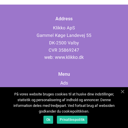
Address
web:
www.klikko.dk
Menu
Ads
About Us
På vores website bruges cookies til at huske dine indstillinger,
Cookies
statistik og personalisering af indhold og annoncer. Denne
information deles med tredjepart. Ved fortsat brug af websiden
Contact
godkender du cookiepolitikken.
Sitemap
Ok
Privatlivspolitik