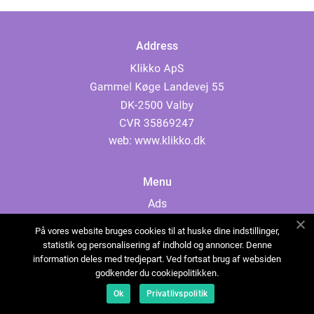
Address
web:
www.klikko.dk
Menu
Ads
About Us
På vores website bruges cookies til at huske dine indstillinger,
Cookies
statistik og personalisering af indhold og annoncer. Denne
information deles med tredjepart. Ved fortsat brug af websiden
Contact
godkender du cookiepolitikken.
Sitemap
Ok
Privatlivspolitik