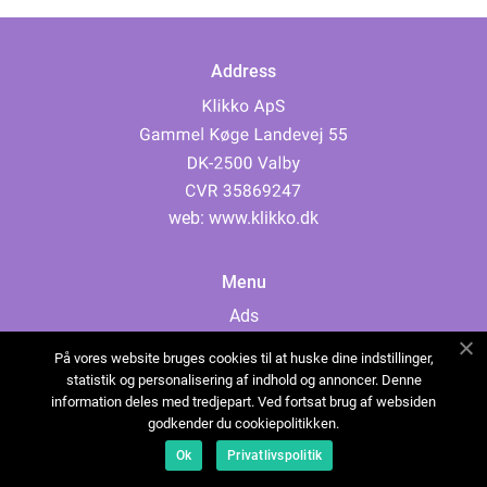
Address
web:
www.klikko.dk
Menu
Ads
About Us
På vores website bruges cookies til at huske dine indstillinger,
Cookies
statistik og personalisering af indhold og annoncer. Denne
information deles med tredjepart. Ved fortsat brug af websiden
Contact
godkender du cookiepolitikken.
Sitemap
Ok
Privatlivspolitik