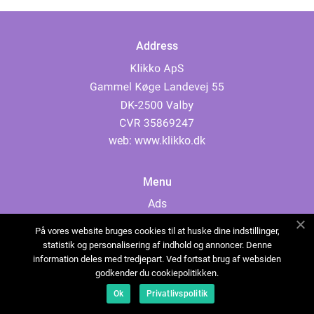
Address
web:
www.klikko.dk
Menu
Ads
About Us
På vores website bruges cookies til at huske dine indstillinger,
Cookies
statistik og personalisering af indhold og annoncer. Denne
information deles med tredjepart. Ved fortsat brug af websiden
Contact
godkender du cookiepolitikken.
Sitemap
Ok
Privatlivspolitik