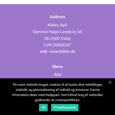
Address
web:
www.klikko.dk
Menu
Ads
About Us
På vores website bruges cookies til at huske dine indstillinger,
Cookies
statistik og personalisering af indhold og annoncer. Denne
information deles med tredjepart. Ved fortsat brug af websiden
Contact
godkender du cookiepolitikken.
Sitemap
Ok
Privatlivspolitik