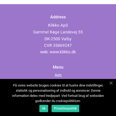
Address
web:
www.klikko.dk
Menu
Ads
About Us
På vores website bruges cookies til at huske dine indstillinger,
Cookies
statistik og personalisering af indhold og annoncer. Denne
information deles med tredjepart. Ved fortsat brug af websiden
Contact
godkender du cookiepolitikken.
Sitemap
Ok
Privatlivspolitik