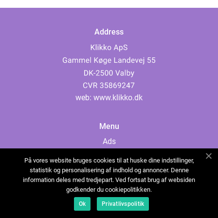
Address
web:
www.klikko.dk
Menu
Ads
About Us
På vores website bruges cookies til at huske dine indstillinger,
Cookies
statistik og personalisering af indhold og annoncer. Denne
information deles med tredjepart. Ved fortsat brug af websiden
Contact
godkender du cookiepolitikken.
Sitemap
Ok
Privatlivspolitik