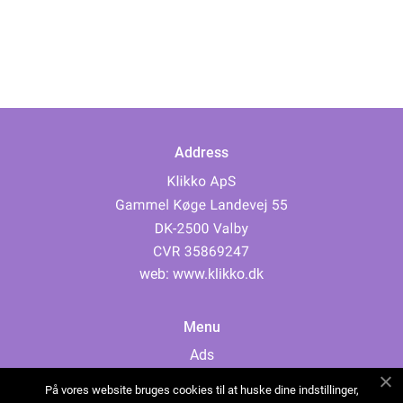
Address
web:
www.klikko.dk
Menu
Ads
About Us
På vores website bruges cookies til at huske dine indstillinger,