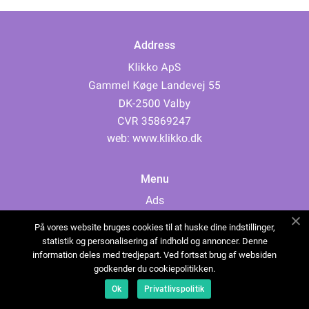
Address
web:
www.klikko.dk
Menu
Ads
About Us
På vores website bruges cookies til at huske dine indstillinger,
Cookies
statistik og personalisering af indhold og annoncer. Denne
information deles med tredjepart. Ved fortsat brug af websiden
Contact
godkender du cookiepolitikken.
Sitemap
Ok
Privatlivspolitik