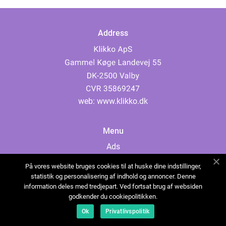
Address
web:
www.klikko.dk
Menu
Ads
About Us
På vores website bruges cookies til at huske dine indstillinger,
Cookies
statistik og personalisering af indhold og annoncer. Denne
information deles med tredjepart. Ved fortsat brug af websiden
Contact
godkender du cookiepolitikken.
Sitemap
Ok
Privatlivspolitik