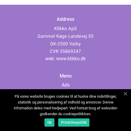
Address
web:
www.klikko.dk
Menu
Ads
About Us
På vores website bruges cookies til at huske dine indstillinger,
Cookies
statistik og personalisering af indhold og annoncer. Denne
information deles med tredjepart. Ved fortsat brug af websiden
Contact
godkender du cookiepolitikken.
Sitemap
Ok
Privatlivspolitik