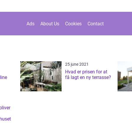
Ads
About Us
Cookies
Contact
25 june 2021
Hvad er prisen for at
line
få lagt en ny terrasse?
bliver
 huset