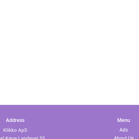
Address
Menu
Ads
About Us