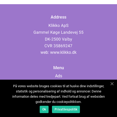
Address
web:
www.klikko.dk
Menu
Ads
About Us
På vores website bruges cookies til at huske dine indstillinger,
Cookies
statistik og personalisering af indhold og annoncer. Denne
information deles med tredjepart. Ved fortsat brug af websiden
Contact
godkender du cookiepolitikken.
Sitemap
Ok
Privatlivspolitik