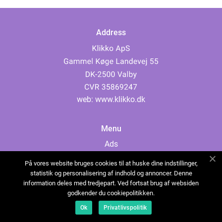
Address
web:
www.klikko.dk
Menu
Ads
About Us
På vores website bruges cookies til at huske dine indstillinger,
Cookies
statistik og personalisering af indhold og annoncer. Denne
information deles med tredjepart. Ved fortsat brug af websiden
Contact
godkender du cookiepolitikken.
Sitemap
Ok
Privatlivspolitik