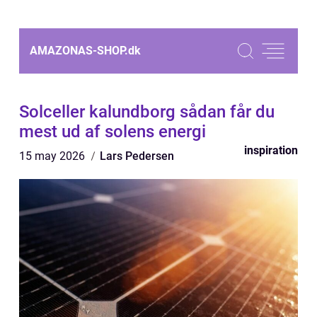
AMAZONAS-SHOP.
dk
Solceller kalundborg sådan får du
mest ud af solens energi
inspiration
15 may 2026
Lars Pedersen