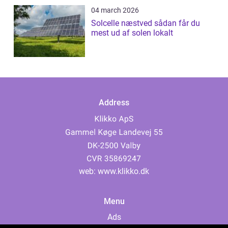
04 march 2026
Solcelle næstved sådan får du
mest ud af solen lokalt
Address
web:
www.klikko.dk
Menu
Ads