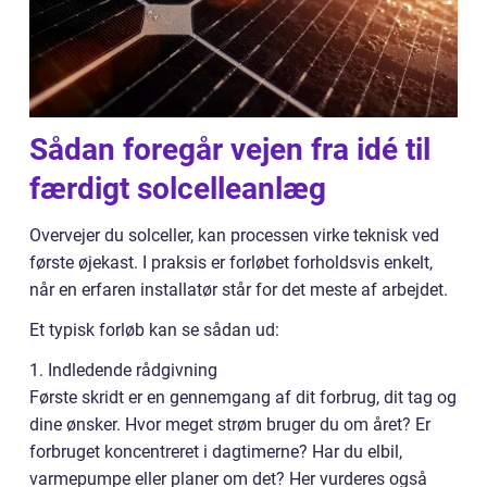
Sådan foregår vejen fra idé til
færdigt solcelleanlæg
Overvejer du solceller, kan processen virke teknisk ved
første øjekast. I praksis er forløbet forholdsvis enkelt,
når en erfaren installatør står for det meste af arbejdet.
Et typisk forløb kan se sådan ud:
1. Indledende rådgivning
Første skridt er en gennemgang af dit forbrug, dit tag og
dine ønsker. Hvor meget strøm bruger du om året? Er
forbruget koncentreret i dagtimerne? Har du elbil,
varmepumpe eller planer om det? Her vurderes også