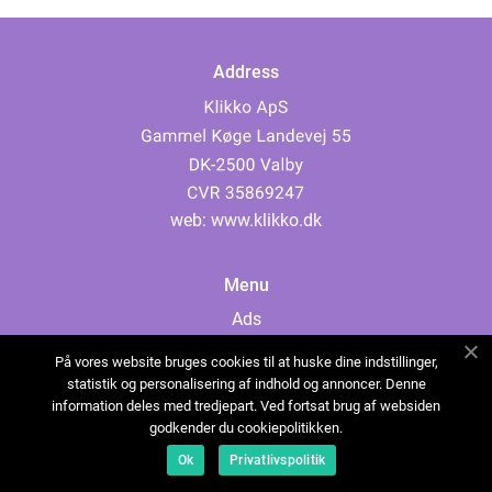
Address
web:
www.klikko.dk
Menu
Ads
About Us
På vores website bruges cookies til at huske dine indstillinger,
Cookies
statistik og personalisering af indhold og annoncer. Denne
information deles med tredjepart. Ved fortsat brug af websiden
Contact
godkender du cookiepolitikken.
Sitemap
Ok
Privatlivspolitik