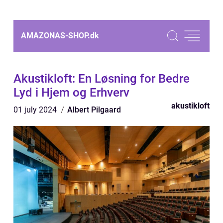
AMAZONAS-SHOP.
dk
Akustikloft: En Løsning for Bedre
Lyd i Hjem og Erhverv
akustikloft
01 july 2024
Albert Pilgaard