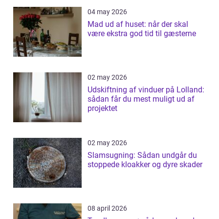
04 may 2026
Mad ud af huset: når der skal
være ekstra god tid til gæsterne
02 may 2026
Udskiftning af vinduer på Lolland:
sådan får du mest muligt ud af
projektet
02 may 2026
Slamsugning: Sådan undgår du
stoppede kloakker og dyre skader
08 april 2026