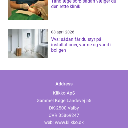
Tandlæge sorø sådan vælger du
den rette klinik
08 april 2026
Vvs: sådan får du styr på
installationer, varme og vand i
boligen
Address
web:
www.klikko.dk