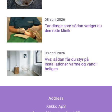
08 april 2026
Tandlæge sorø sådan vælger du
den rette klinik
08 april 2026
Vvs: sådan får du styr på
installationer, varme og vand i
boligen
Address