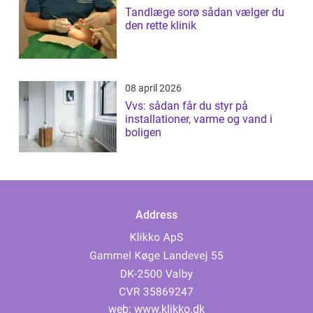
Tandlæge sorø sådan vælger du
den rette klinik
08 april 2026
Vvs: sådan får du styr på
installationer, varme og vand i
boligen
Address
web:
www.klikko.dk