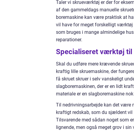
Taler vi skrueværktøj er der for ekse
af den gammeldags manuelle skruetr
boremaskine kan være praktisk at ha
vil have for meget forskelligt værktøj
som bruges i mange almindelige hush
reparationer.
Specialiseret værktøj ti
Skal du udføre mere krævende skrueop
kraftig lille skruemaskine, der fung
få skruet skruer i selv vanskeligt 
slagboremaskinen, der er en lidt kraf
materiale er en slagboremaskine nok
Til nedrivningsarbejde kan det være 
kraftigt redskab, som du sjældent vil
Tilsvarende med sådan noget som en 
lignende, men også meget grov i sin v