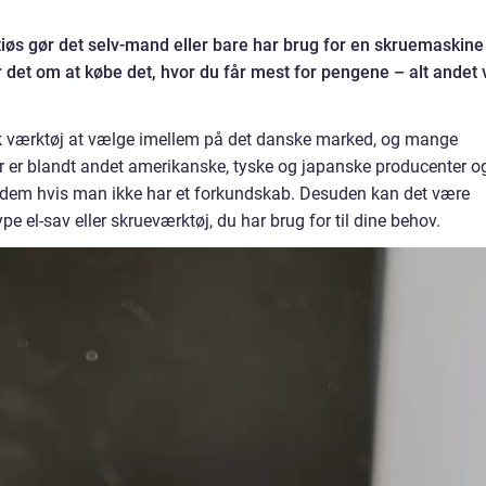
øs gør det selv-mand eller bare har brug for en skruemaskine
 det om at købe det, hvor du får mest for pengene – alt andet v
sk værktøj at vælge imellem på det danske marked, og mange
r er blandt andet amerikanske, tyske og japanske producenter o
 dem hvis man ikke har et forkundskab. Desuden kan det være
pe el-sav eller skrueværktøj, du har brug for til dine behov.