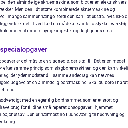
mpel den almindelige skruemaskine, som blot er en elektrisk vers
ækker. Men den lidt større kombinerede skruemaskine og
ve i mange sammenhænge, fordi den kan lidt ekstra. hvis ikke d
 liggende er det i hvert fald en måde at samle to stykker værktøj
oldninger til mindre byggeprojekter og dagligdags små
l specialopgaver
gaver er det måske en slagnøgle, der skal til. Det er en meget
erer efter samme princip som slagboremaskinen og den kan virkel
underlag, der yder modstand. I samme åndedrag kan nævnes
tigere udgave af en almindelig boremaskine. Skal du bore i hårdt
 et must.
nødvendigt med en egentlig bordhammer, som er et stort og
 have brug for til dine små reparationsopgaver i hjemmet.
bajonetsav. Den er nærmest helt uundværlig til nedrivning og
irkning.