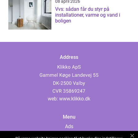
08 april 2026
Vvs: sådan får du styr på
installationer, varme og vand i
boligen
Address
web:
www.klikko.dk
Menu
Ads
About Us