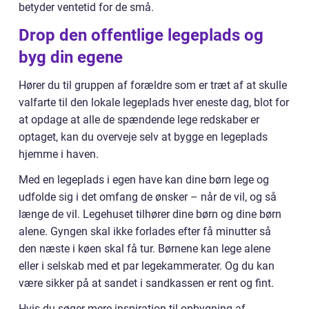
betyder ventetid for de små.
Drop den offentlige legeplads og
byg din egene
Hører du til gruppen af forældre som er træt af at skulle
valfarte til den lokale legeplads hver eneste dag, blot for
at opdage at alle de spændende lege redskaber er
optaget, kan du overveje selv at bygge en legeplads
hjemme i haven.
Med en legeplads i egen have kan dine børn lege og
udfolde sig i det omfang de ønsker – når de vil, og så
længe de vil. Legehuset tilhører dine børn og dine børn
alene. Gyngen skal ikke forlades efter få minutter så
den næste i køen skal få tur. Børnene kan lege alene
eller i selskab med et par legekammerater. Og du kan
være sikker på at sandet i sandkassen er rent og fint.
Hvis du søger mere inspiration til opbygning af