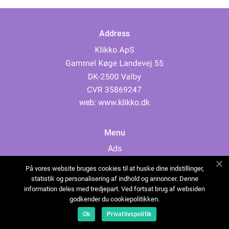
Address
web:
www.klikko.dk
Menu
Ads
About Us
På vores website bruges cookies til at huske dine indstillinger,
Cookies
statistik og personalisering af indhold og annoncer. Denne
information deles med tredjepart. Ved fortsat brug af websiden
Contact
godkender du cookiepolitikken.
Sitemap
Ok
Privatlivspolitik