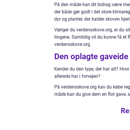
På den måde kan dit bidrag være med 
der både gør godt i det store klimare
dyr og planter, der kalder skoven hje
Vælger du verdensskove.org, er du sikk
tingene. Samtidig vil du kunne få et f
verdensskove.org.
Den oplagte gaveide t
Kender du den type, der har alt? Hvor
allerede har i forvejen?
På verdensskove.org kan du købe regns
måde kan du give dem en flot gave, so
Re