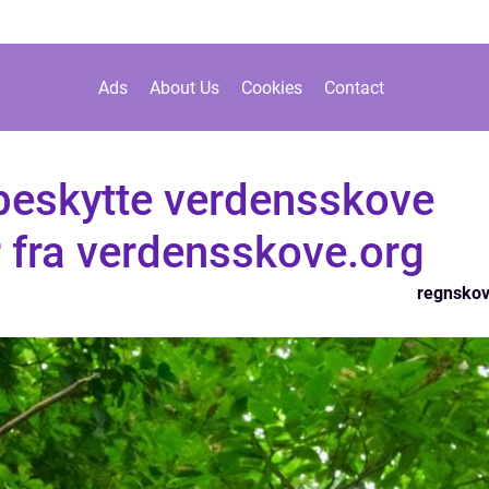
Ads
About Us
Cookies
Contact
beskytte verdensskove
 fra verdensskove.org
regnsko