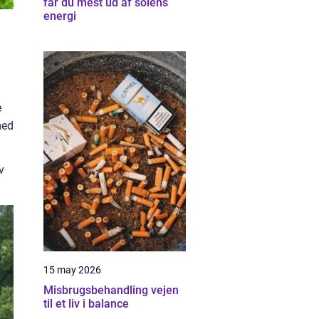
får du mest ud af solens
energi
e
med
v
15 may 2026
Misbrugsbehandling vejen
til et liv i balance