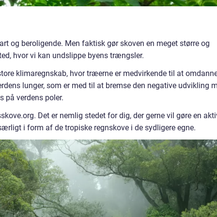
rart og beroligende. Men faktisk gør skoven en meget større og
sted, hvor vi kan undslippe byens trængsler.
t store klimaregnskab, hvor træerne er medvirkende til at omdann
verdens lunger, som er med til at bremse den negative udvikling 
s på verdens poler.
skove.org. Det er nemlig stedet for dig, der gerne vil gøre en akti
ærligt i form af de tropiske regnskove i de sydligere egne.