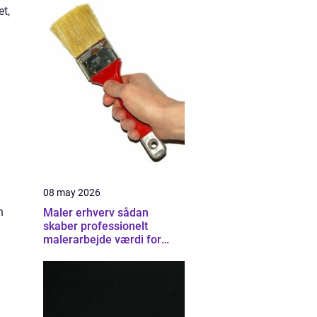
t,
08 may 2026
n
Maler erhverv sådan
skaber professionelt
malerarbejde værdi for
virksomheder