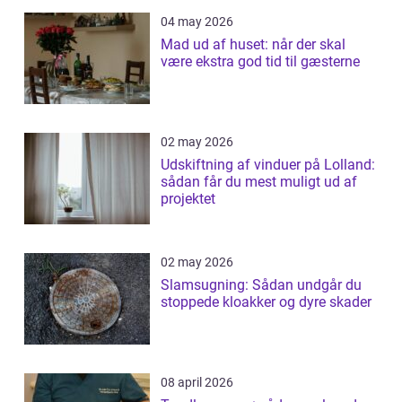
04 may 2026
Mad ud af huset: når der skal
være ekstra god tid til gæsterne
02 may 2026
Udskiftning af vinduer på Lolland:
sådan får du mest muligt ud af
projektet
02 may 2026
Slamsugning: Sådan undgår du
stoppede kloakker og dyre skader
08 april 2026