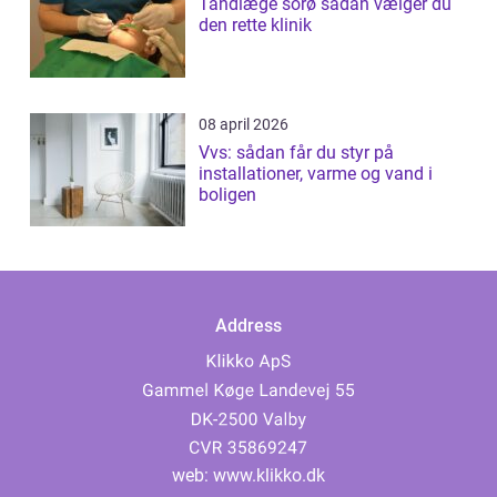
Tandlæge sorø sådan vælger du
den rette klinik
08 april 2026
Vvs: sådan får du styr på
installationer, varme og vand i
boligen
Address
web:
www.klikko.dk