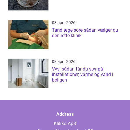
08 april 2026
Tandlæge sorø sådan vælger du
den rette klinik
08 april 2026
Vvs: sådan får du styr på
installationer, varme og vand i
boligen
Address