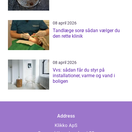
08 april 2026
Tandlæge sorø sådan vælger du
den rette klinik
08 april 2026
Vvs: sådan får du styr på
installationer, varme og vand i
boligen
Address