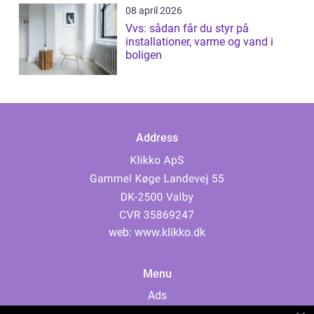
08 april 2026
Vvs: sådan får du styr på
installationer, varme og vand i
boligen
Address
web:
www.klikko.dk
Menu
Ads