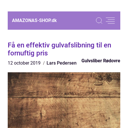
AMAZONAS-SHOP.
dk
Få en effektiv gulvafslibning til en
fornuftig pris
Gulvsliber Rødovre
12 october 2019
Lars Pedersen