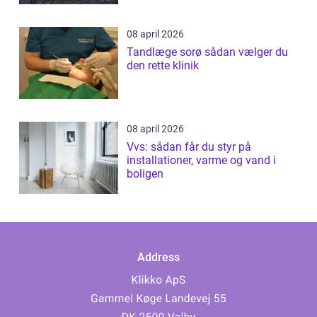
08 april 2026
Tandlæge sorø sådan vælger du
den rette klinik
08 april 2026
Vvs: sådan får du styr på
installationer, varme og vand i
boligen
Address