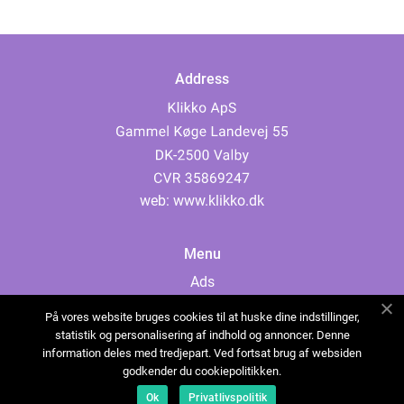
Address
web:
www.klikko.dk
Menu
Ads
About Us
På vores website bruges cookies til at huske dine indstillinger,
Cookies
statistik og personalisering af indhold og annoncer. Denne
information deles med tredjepart. Ved fortsat brug af websiden
Contact
godkender du cookiepolitikken.
Sitemap
Ok
Privatlivspolitik