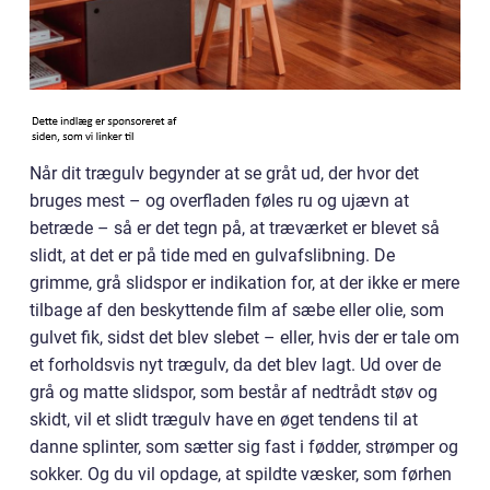
Når dit trægulv begynder at se gråt ud, der hvor det
bruges mest – og overfladen føles ru og ujævn at
betræde – så er det tegn på, at træværket er blevet så
slidt, at det er på tide med en gulvafslibning. De
grimme, grå slidspor er indikation for, at der ikke er mere
tilbage af den beskyttende film af sæbe eller olie, som
gulvet fik, sidst det blev slebet – eller, hvis der er tale om
et forholdsvis nyt trægulv, da det blev lagt. Ud over de
grå og matte slidspor, som består af nedtrådt støv og
skidt, vil et slidt trægulv have en øget tendens til at
danne splinter, som sætter sig fast i fødder, strømper og
sokker. Og du vil opdage, at spildte væsker, som førhen