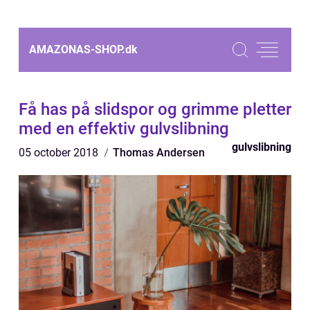
AMAZONAS-SHOP.
dk
Få has på slidspor og grimme pletter
med en effektiv gulvslibning
gulvslibning
05 october 2018
Thomas Andersen