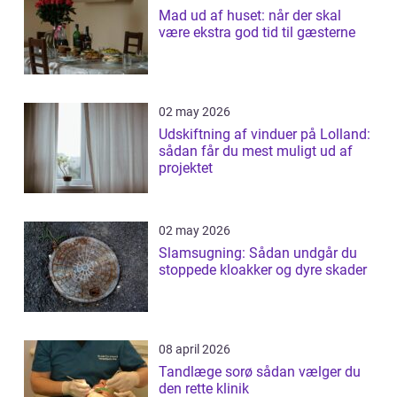
Mad ud af huset: når der skal
være ekstra god tid til gæsterne
02 may 2026
Udskiftning af vinduer på Lolland:
sådan får du mest muligt ud af
projektet
02 may 2026
Slamsugning: Sådan undgår du
stoppede kloakker og dyre skader
08 april 2026
Tandlæge sorø sådan vælger du
den rette klinik