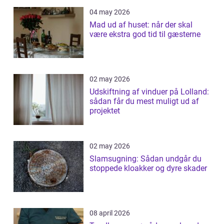
04 may 2026
Mad ud af huset: når der skal
være ekstra god tid til gæsterne
02 may 2026
Udskiftning af vinduer på Lolland:
sådan får du mest muligt ud af
projektet
02 may 2026
Slamsugning: Sådan undgår du
stoppede kloakker og dyre skader
08 april 2026