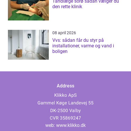
Tandlæge sorø sådan vælger du
den rette klinik
08 april 2026
Vvs: sådan får du styr på
installationer, varme og vand i
boligen
Address
web:
www.klikko.dk