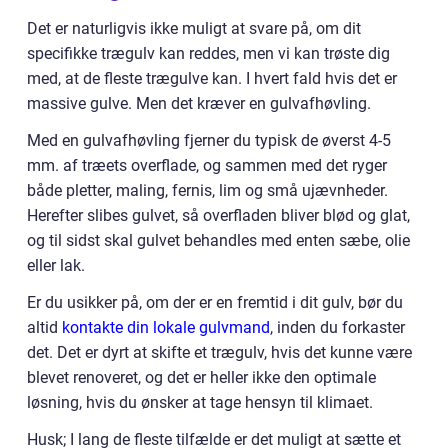
Det er naturligvis ikke muligt at svare på, om dit
specifikke trægulv kan reddes, men vi kan trøste dig
med, at de fleste trægulve kan. I hvert fald hvis det er
massive gulve. Men det kræver en gulvafhøvling.
Med en gulvafhøvling fjerner du typisk de øverst 4-5
mm. af træets overflade, og sammen med det ryger
både pletter, maling, fernis, lim og små ujævnheder.
Herefter slibes gulvet, så overfladen bliver blød og glat,
og til sidst skal gulvet behandles med enten sæbe, olie
eller lak.
Er du usikker på, om der er en fremtid i dit gulv, bør du
altid
kontakte din lokale gulvmand
, inden du forkaster
det. Det er dyrt at skifte et trægulv, hvis det kunne være
blevet renoveret, og det er heller ikke den optimale
løsning, hvis du ønsker at tage hensyn til klimaet.
Husk; I lang de fleste tilfælde er det muligt at sætte et