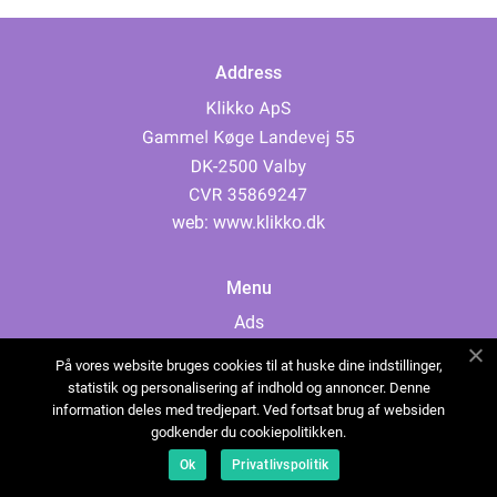
Address
web:
www.klikko.dk
Menu
Ads
About Us
På vores website bruges cookies til at huske dine indstillinger,
Cookies
statistik og personalisering af indhold og annoncer. Denne
information deles med tredjepart. Ved fortsat brug af websiden
Contact
godkender du cookiepolitikken.
Sitemap
Ok
Privatlivspolitik