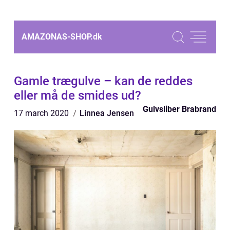
AMAZONAS-SHOP.
dk
Gamle trægulve – kan de reddes
eller må de smides ud?
Gulvsliber Brabrand
17 march 2020
Linnea Jensen