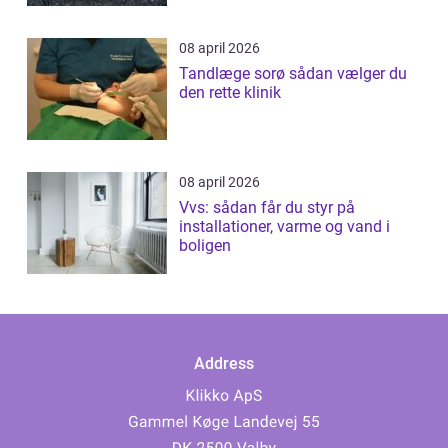
08 april 2026
Tandlæge sorø sådan vælger du
den rette klinik
08 april 2026
Vvs: sådan får du styr på
installationer, varme og vand i
boligen
Address