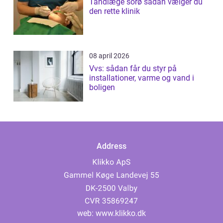
Tandlæge sorø sådan vælger du
den rette klinik
08 april 2026
Vvs: sådan får du styr på
installationer, varme og vand i
boligen
Address
web:
www.klikko.dk