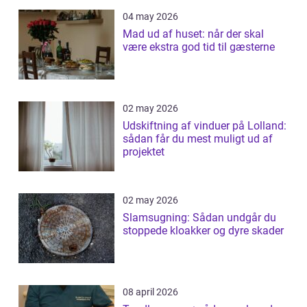
04 may 2026
Mad ud af huset: når der skal
være ekstra god tid til gæsterne
02 may 2026
Udskiftning af vinduer på Lolland:
sådan får du mest muligt ud af
projektet
02 may 2026
Slamsugning: Sådan undgår du
stoppede kloakker og dyre skader
08 april 2026