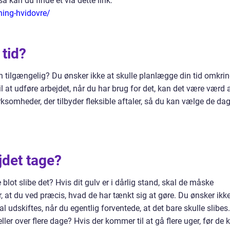
så kan du finde et via dette link:
ning-hvidovre/
tid?
n tilgængelig? Du ønsker ikke at skulle planlægge din tid omkri
til at udføre arbejdet, når du har brug for det, kan det være værd 
irksomheder, der tilbyder fleksible aftaler, så du kan vælge de da
ejdet tage?
e blot slibe det? Hvis dit gulv er i dårlig stand, skal de måske
, at du ved præcis, hvad de har tænkt sig at gøre. Du ønsker ikk
l udskiftes, når du egentlig forventede, at det bare skulle slibes.
eller over flere dage? Hvis der kommer til at gå flere uger, før de 