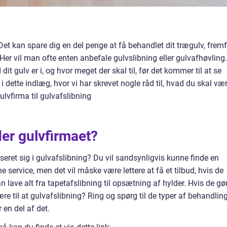
 Det kan spare dig en del penge at få behandlet dit trægulv, frem
. Her vil man ofte enten anbefale gulvslibning eller gulvafhøvling.
it gulv er i, og hvor meget der skal til, før det kommer til at se
 dette indlæg, hvor vi har skrevet nogle råd til, hvad du skal væ
lvfirma til gulvafslibning
der gulvfirmaet?
seret sig i gulvafslibning? Du vil sandsynligvis kunne finde en
 service, men det vil måske være lettere at få et tilbud, hvis de
kan lave alt fra tapetafslibning til opsætning af hylder. Hvis de gø
re til at gulvafslibning? Ring og spørg til de typer af behandling
 en del af det.