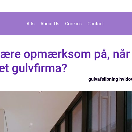
Ads
About Us
Cookies
Contact
være opmærksom på, når
et gulvfirma?
gulvafslibning hvido