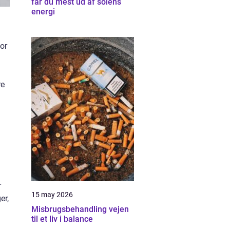
får du mest ud af solens
energi
for
re
r
15 may 2026
er,
Misbrugsbehandling vejen
til et liv i balance