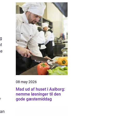
ng
at
ge
08 may 2026
Mad ud af huset i Aalborg:
nemme løsninger til den
e
gode gæstemiddag
kan