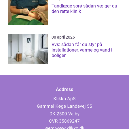
Tandlæge sorø sådan vælger du
den rette klinik
08 april 2026
Vvs: sådan får du styr på
installationer, varme og vand i
boligen
Address
web:
www.klikko.dk