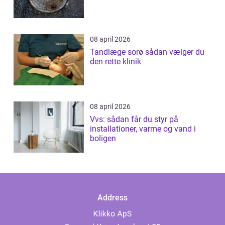
08 april 2026
Tandlæge sorø sådan vælger du
den rette klinik
08 april 2026
Vvs: sådan får du styr på
installationer, varme og vand i
boligen
Address