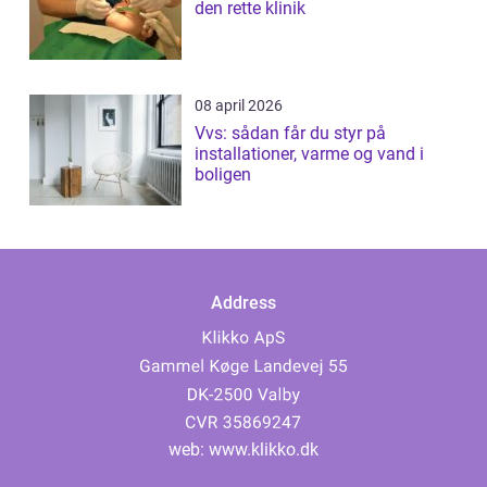
den rette klinik
08 april 2026
Vvs: sådan får du styr på
installationer, varme og vand i
boligen
Address
web:
www.klikko.dk