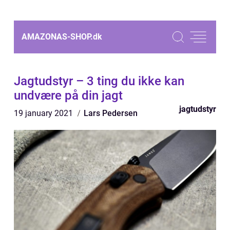
AMAZONAS-SHOP.
dk
Jagtudstyr – 3 ting du ikke kan
undvære på din jagt
jagtudstyr
19 january 2021
Lars Pedersen