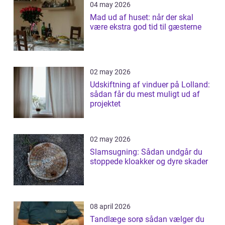
04 may 2026
Mad ud af huset: når der skal
være ekstra god tid til gæsterne
02 may 2026
Udskiftning af vinduer på Lolland:
sådan får du mest muligt ud af
projektet
02 may 2026
Slamsugning: Sådan undgår du
stoppede kloakker og dyre skader
08 april 2026
Tandlæge sorø sådan vælger du