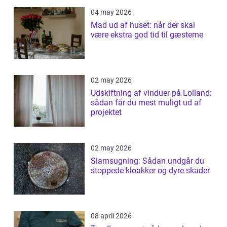
04 may 2026
Mad ud af huset: når der skal
være ekstra god tid til gæsterne
02 may 2026
Udskiftning af vinduer på Lolland:
sådan får du mest muligt ud af
projektet
02 may 2026
Slamsugning: Sådan undgår du
stoppede kloakker og dyre skader
08 april 2026