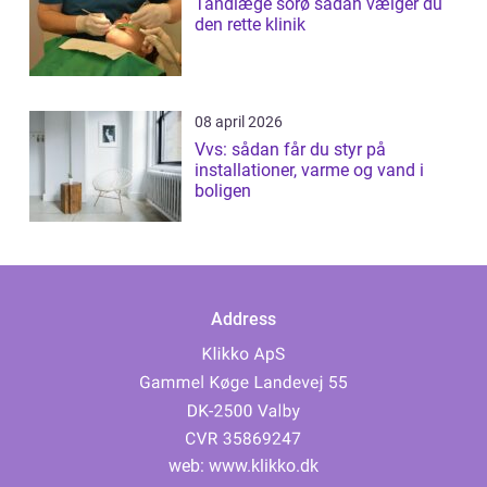
Tandlæge sorø sådan vælger du
den rette klinik
08 april 2026
Vvs: sådan får du styr på
installationer, varme og vand i
boligen
Address
web:
www.klikko.dk