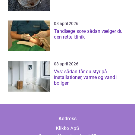
08 april 2026
Tandlæge sorø sådan vælger du
den rette klinik
08 april 2026
Vvs: sådan får du styr på
installationer, varme og vand i
boligen
Address